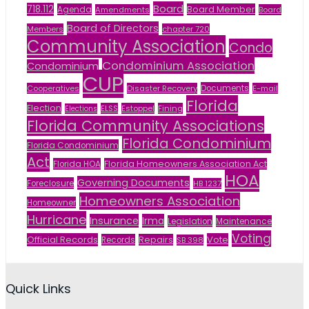
Board
718.112
Agenda
Board Member
Amendments
Board
Board of Directors
Members
chapter 720
Community Association
Condo
Condominium Association
Condominium
CUP
Documents
Cooperatives
Disaster Recovery
E-mail
Florida
Election
ELSS
Estoppel
Fining
Elections
Florida Community Associations
Florida Condominium
Florida Condominium
Act
Florida HOA
Florida Homeowners Association Act
HOA
Governing Documents
Foreclosure
HB 1237
Homeowners Association
Homeowner
Hurricane
Insurance
Irma
Legislation
Maintenance
Voting
Official Records
Vote
Records
Repairs
SB 398
Quick Links