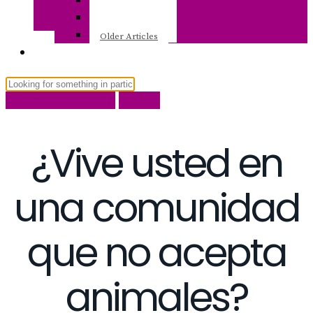
January 2026
December 2025
Older Articles
CondoMundoUSA
Insight
¿Vive usted en
una comunidad
que no acepta
animales?